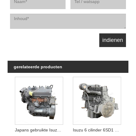
gerelateerde producten
Japans gebruikte Isuzu 3LD1 dieselmotorassemblage te koop China
Isuzu 6 cilinder 6SD1 Complete motoreenheid voor Hitachi EX300-3