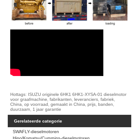
Hottags: ISUZU originele 6HK1 6HK1-XYSA-01 dieselmotor
voor graafmachine, fabrikanten, leveranciers, fabriek,
China, op voorraad, gemaakt in China, prijs, banden,
duurzaam, 1 jaar garantie
Gerelateerde categorie
SWAFLY-dieselmotoren
Hino/Komatsu/Cummins-dieselmotoren