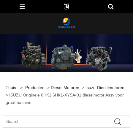
Thuis
>
Producten
>
Diesel Motoren
>
Isuzu-Dieselmotoren
> ISUZU Originele 6HK1 6HK1-XYSA-01 dieselmotor Assy voor
graafmachine