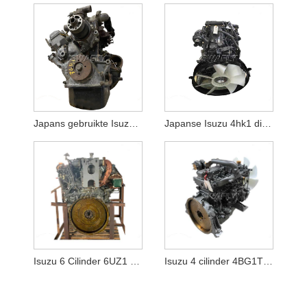
Japans gebruikte Isuzu 3LB1 dieselmotorassemblage te koop China
Japanse Isuzu 4hk1 dieselmotorassemblage te koop China
Isuzu 6 Cilinder 6UZ1 Dieselmotor Assemblage voor Hitachi ZX470-6 ZX490 ZX490-5A
Isuzu 4 cilinder 4BG1T Complete motoreenheid voor Hitachi ZX120